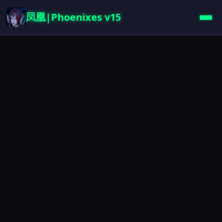
凤凰|Phoenixes v15