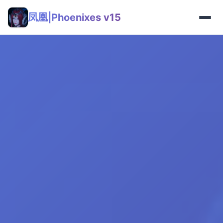
凤凰|Phoenixes v15