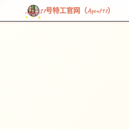
17号特工官网（Agent17）
✦ ✧ ★