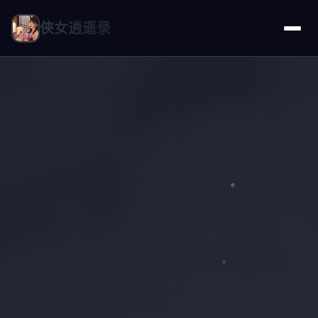
侠女逍遥录