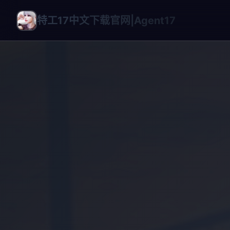
特工17中文下载官网|Agent17