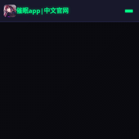
催眠app|中文官网