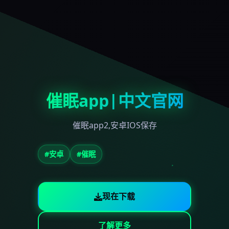
催眠app|中文官网
催眠app2,安卓IOS保存
#安卓
#催眠
现在下载
了解更多