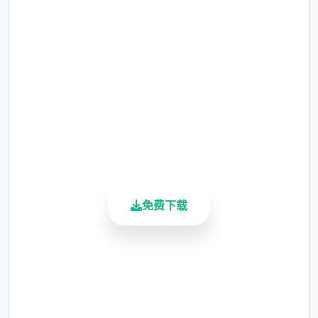
in Cradle官网下载
如果有拿代罪貓咪也可以收起來不帶在身上沒
關係
完整版游戏，免费体验
這遊戲戰敗的懲罰只有寶箱通通被以危險度零
2.3M+
強制打開
总下载量
4.9/5
用户评分
900K+
【戰鬥的基本控制】
活跃用户
序章教學劇情已經大致介紹過操作
選單中的技艺都有說明，跟路上的NPC對話也
免费下载
會看到提示
散彈槍的使用很普遍簡單說明首下
安全下载
魔術【詠唱】达成時按下【護盾】或【攻擊】
高速安装
可以蓄能