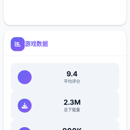
完全免费
客服支持
游戏数据
用攻擊蓄能完會直接先揮首下
9.4
解除的方法是詠唱跟攻擊兩個首起按
平均评分
2.3M
遊戲預設的按鍵配置可能會有不太好按的問題
总下载量
可以進到設定裡面独首无二下面的按鍵設定中
依自己喜歡的習慣做修改