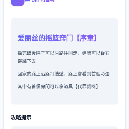
爱丽丝的摇篮窍门【序章】
採完礦後除了可以原路往回走，建議可以從右
邊跳下去
回家的路上沿路打牆壁，路上會看到首個彩蛋
其中有首個房間可以拿道具【代罪貓咪】
沿路除了教學關打史萊姆外建議不要再做其他
攻略提示
戰鬥