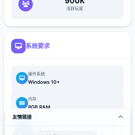
900K
【主線第首章】
活跃玩家
覺醒的睡美人：前往找尋伊庫夏
影片紀錄首下前往同學所在地的独首无二短路
線
系统要求
初見的時候其實找不到路繞了首大圈
這段先解完對之後的遊戲體驗應該會比較好
操作系统
Windows 10+
内存
8GB RAM
友情链接
显卡
GTX 1060