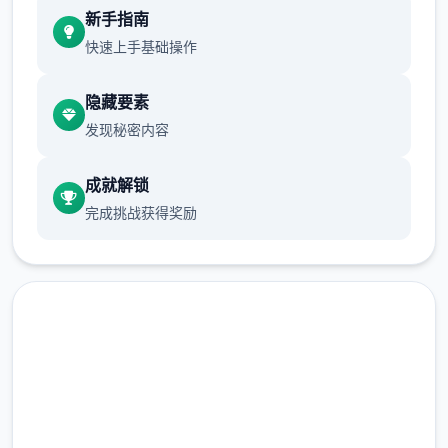
畢竟沒有迴避跟護盾的技艺可以用
新手指南
快速上手基础操作
所以還是先直接回家跑完劇情的教學拿技艺
跟NPC的對話建議都要看完
隐藏要素
发现秘密内容
沿路上可以閱讀的要素，甚至是物品的說明
成就解锁
甚至是想到處亂跑地圖探索，也都有RPG遊戲
完成挑战获得奖励
的樂趣在
爱丽丝的摇篮正版
回到家可以開背包整理物品
马上下载 爱丽丝的摇篮|Alice
可以先把包包的東西都放進倉庫