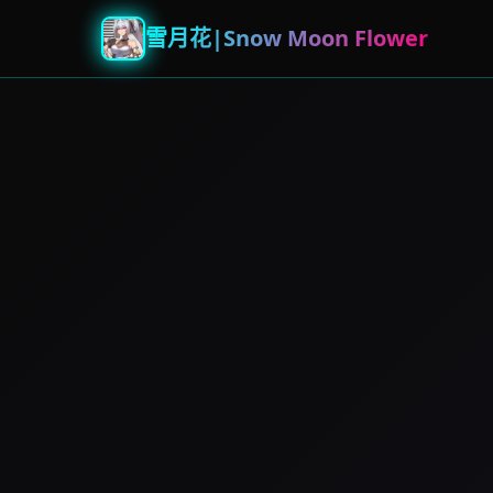
雪月花|Snow Moon Flower