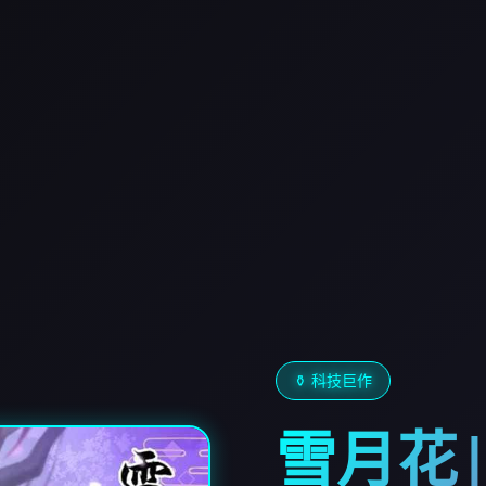
⚱️ 科技巨作
雪月花|