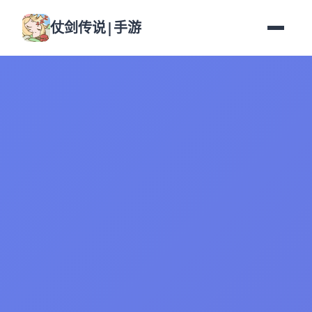
仗剑传说|手游