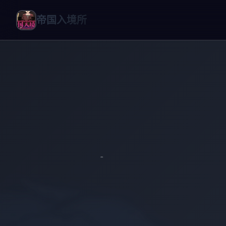
帝国入境所