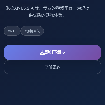
米拉AIv1.5.2 AI版。专业的游戏平台，为您提
供优质的游戏体验。
#NTR
#激情闯关
即刻下载
了解更多