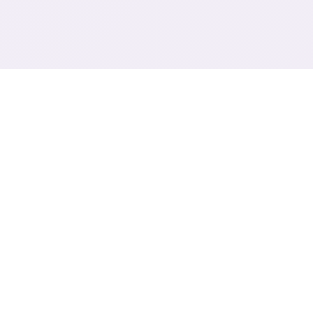
📐 玩法说明
系统要求